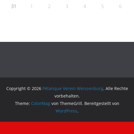
31
1
2
3
4
5
6
Copyright © 2026
Pétanque Verein Weissenburg
. Alle Rechte
vorbehalten.
Theme:
ColorMag
von ThemeGrill. Bereitgestellt von
WordPress
.