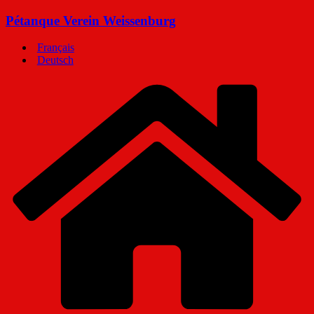
Zum
Pétanque Verein Weissenburg
Inhalt
springen
Français
Deutsch