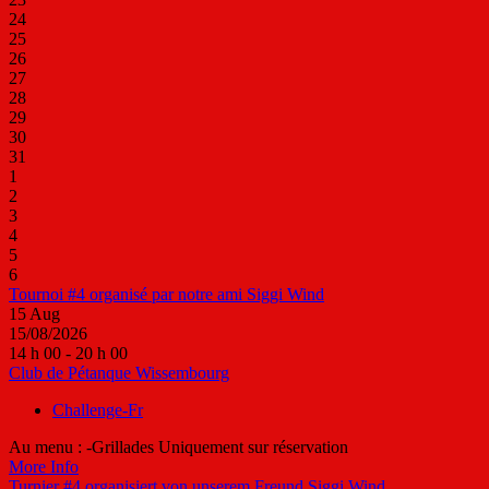
24
25
26
27
28
29
30
31
1
2
3
4
5
6
Tournoi #4 organisé par notre ami Siggi Wind
15
Aug
15/08/2026
14 h 00 - 20 h 00
Club de Pétanque Wissembourg
Challenge-Fr
Au menu : -Grillades Uniquement sur réservation
More Info
Turnier #4 organisiert von unserem Freund Siggi Wind