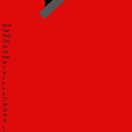
Mon
Tue
Wed
Thu
Fri
Sat
Sun
M
T
W
T
F
S
S
27
28
29
30
31
1
2