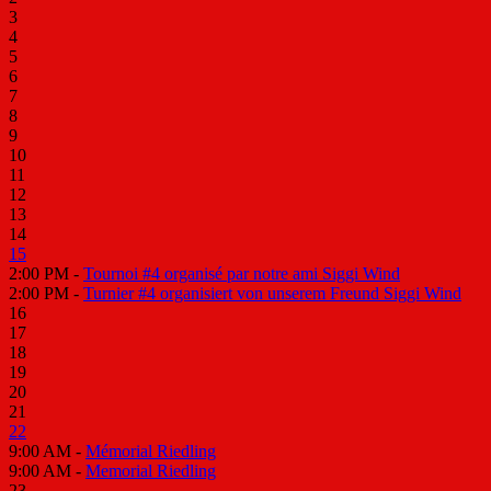
3
4
5
6
7
8
9
10
11
12
13
14
15
2:00 PM -
Tournoi #4 organisé par notre ami Siggi Wind
2:00 PM -
Turnier #4 organisiert von unserem Freund Siggi Wind
16
17
18
19
20
21
22
9:00 AM -
Mémorial Riedling
9:00 AM -
Memorial Riedling
23