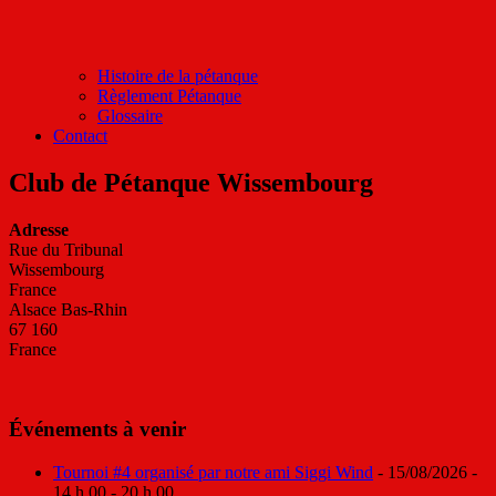
Histoire de la pétanque
Règlement Pétanque
Glossaire
Contact
Club de Pétanque Wissembourg
Adresse
Rue du Tribunal
Wissembourg
France
Alsace Bas-Rhin
67 160
France
Événements à venir
Tournoi #4 organisé par notre ami Siggi Wind
- 15/08/2026 -
14 h 00 - 20 h 00