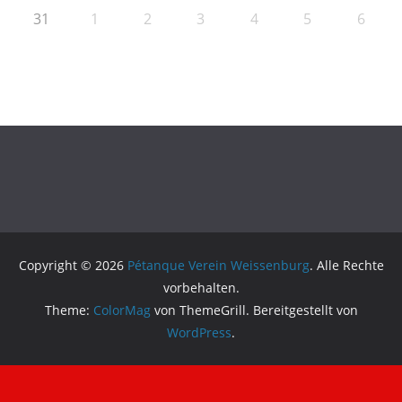
31
1
2
3
4
5
6
Copyright © 2026
Pétanque Verein Weissenburg
. Alle Rechte
vorbehalten.
Theme:
ColorMag
von ThemeGrill. Bereitgestellt von
WordPress
.