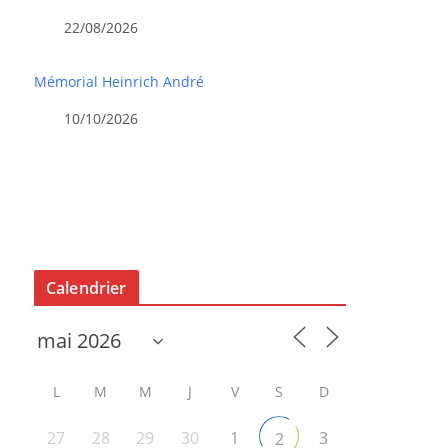
22/08/2026
Mémorial Heinrich André
10/10/2026
Calendrier
L
M
M
J
V
S
D
27
28
29
30
1
3
2