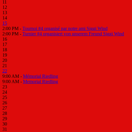
11
12
13
14
15
2:00 PM -
Tournoi #4 organisé par notre ami Siggi Wind
2:00 PM -
Turnier #4 organisiert von unserem Freund Siggi Wind
16
17
18
19
20
21
22
9:00 AM -
Mémorial Riedling
9:00 AM -
Memorial Riedling
23
24
25
26
27
28
29
30
31