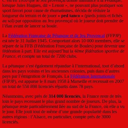
C’est en 1910 que le Jeu provençal donne naissance à la Pétanque,
lorsque Jules Hugues, dit « Lenoir », ne pouvant plus pratiquer son
sport favori pour cause de rhumatismes, décida de réduire la
longueur du terrain et de jouer
« ped tanco »
(pieds joints et fichés
au sol) par opposition au Jeu provençal où le joueur doit prendre de
l’élan avant de lancer sa boule.
La
Fédération Française de Pétanque et de Jeu Provençal
(FFPJP)
est née le 31 Juillet 1945. Comportant alors 10 000 membres, elle se
sépare de la FFB (Fédération Française de Boules) pour devenir une
fédération à part. Elle est aujourd’hui la
4ème fédération sportive de
France
, et compte un total de 7200 clubs.
La pétanque s’est également répandue à l’international, tout d’abord
dans les pays voisins et les anciennes colonies, puis dans d’autres
pays par l’émigration de Français. La
Fédération Internationale
(FIPJP), est apparue le 8 mars 1958 à Marseille et recensait en 2007
un total de 558 898 licenciés répartis dans 78 pays.
Néanmoins, avec près de
314 000 licenciés
, la France reste de très
loin le pays recensant le plus grand nombre de joueurs. De plus, la
pétanque reste particulièrement liée au sud de la France, où elle a vu
le jour. Elle jouit tout de même d’une grande popularité dans les
autres régions : l’Alsace, en particulier, compte près de 3000
licenciés.