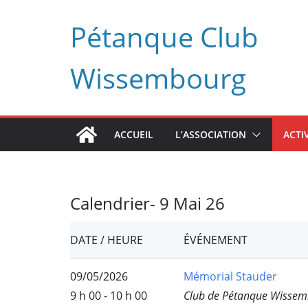
Passer
Pétanque Club
au
contenu
Wissembourg
ACCUEIL
L’ASSOCIATION
ACTI
Calendrier- 9 Mai 26
DATE / HEURE
ÉVÉNEMENT
09/05/2026
Mémorial Stauder
9 h 00 - 10 h 00
Club de Pétanque Wissem