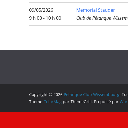
09/05/2026
Memorial Stauder
9 h 00 - 10 h 00
Club de Pétanque Wissem
Copyright © 2026
Pétanque Club Wissembourg
. To
Theme
ColorMag
par ThemeGrill. Propulsé par
Wor