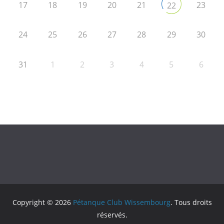
17
18
19
20
21
23
22
24
25
26
27
28
29
30
31
1
2
3
4
5
6
Copyright © 2026
Pétanque Club Wissembourg
. Tous droits
réservés.