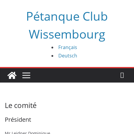
Passer
Pétanque Club
au
contenu
Wissembourg
Français
Deutsch
Le comité
Président
Mr Leidner Dominique