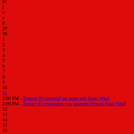
m
j
v
s
d
29
30
1
2
3
4
5
6
7
8
9
10
11
2:00 PM -
Tournoi #3 organisé par notre ami Siggi Wind
2:00 PM -
Turnier #3 organisiert von unserem Freund Siggi Wind
12
13
14
15
16