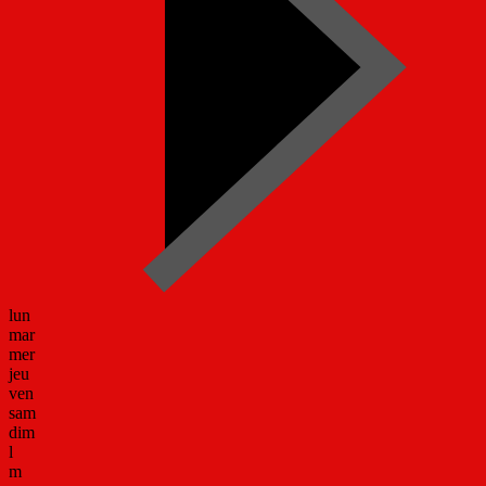
lun
mar
mer
jeu
ven
sam
dim
l
m