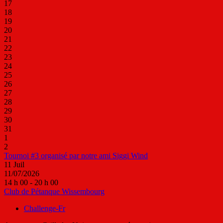
17
18
19
20
21
22
23
24
25
26
27
28
29
30
31
1
2
Tournoi #3 organisé par notre ami Siggi Wind
11
Juil
11/07/2026
14 h 00 - 20 h 00
Club de Pétanque Wissembourg
Challenge-Fr