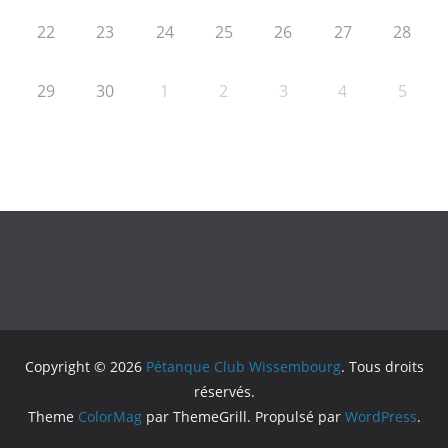
22
23
24
25
26
27
28
29
30
1
2
3
4
5
Copyright © 2026
Pétanque Club Wissembourg
. Tous droits
réservés.
Theme
ColorMag
par ThemeGrill. Propulsé par
WordPress
.