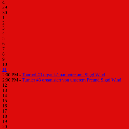
d
29
30
1
2
3
4
5
6
7
8
9
10
11
2:00 PM -
Tournoi #3 organisé par notre ami Siggi Wind
2:00 PM -
Turnier #3 organisiert von unserem Freund Siggi Wind
12
13
14
15
16
17
18
19
20