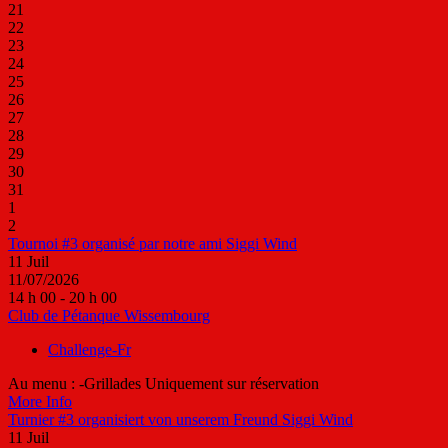
21
22
23
24
25
26
27
28
29
30
31
1
2
Tournoi #3 organisé par notre ami Siggi Wind
11
Juil
11/07/2026
14 h 00 - 20 h 00
Club de Pétanque Wissembourg
Challenge-Fr
Au menu : -Grillades Uniquement sur réservation
More Info
Turnier #3 organisiert von unserem Freund Siggi Wind
11
Juil