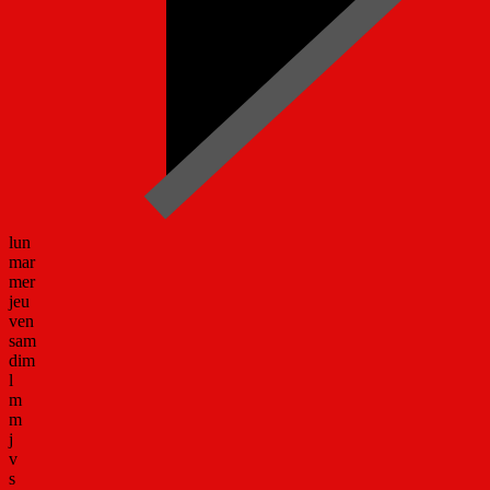
lun
mar
mer
jeu
ven
sam
dim
l
m
m
j
v
s