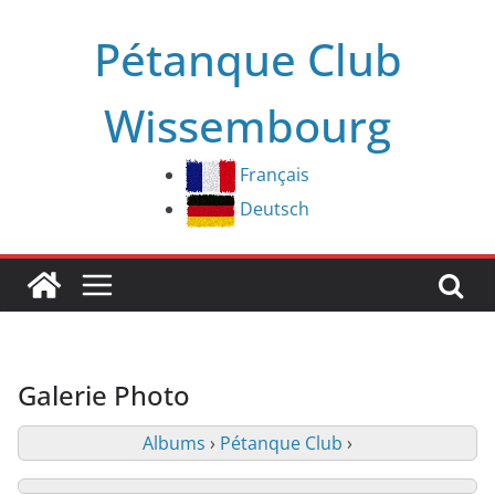
Passer
Pétanque Club
au
contenu
Wissembourg
Français
Deutsch
Galerie Photo
Albums
›
Pétanque Club
›