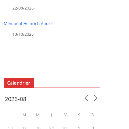
22/08/2026
Mémorial Heinrich André
10/10/2026
Calendrier
L
M
M
J
V
S
D
27
28
29
30
31
1
2