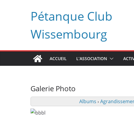
Passer
Pétanque Club
au
contenu
Wissembourg
ACCUEIL
L’ASSOCIATION
ACTI
Galerie Photo
Albums
›
Agrandissemen