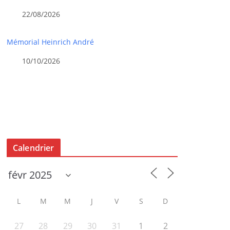
22/08/2026
Mémorial Heinrich André
10/10/2026
Calendrier
L
M
M
J
V
S
D
27
28
29
30
31
1
2