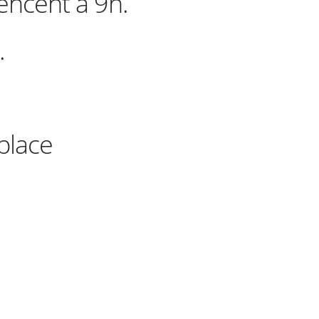
encent à 9h.
.
 place