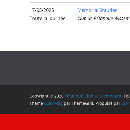
17/05/2025
Mémorial Stauder
Toute la journée
Club de Pétanque Wissem
Copyright © 2026
Pétanque Club Wissembourg
. To
Theme
ColorMag
par ThemeGrill. Propulsé par
Wor